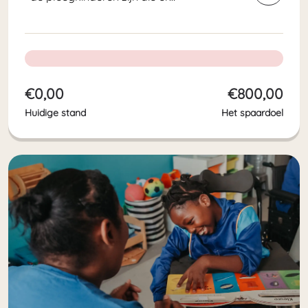
opgevangen worden. Om hen voor
te bereiden op het volwassen leven
buiten de pleeghuizen, is er een
transitie programma ontwikkeld.
Onderdeel hiervan is een...
€0,00
€800,00
Huidige stand
Het spaardoel