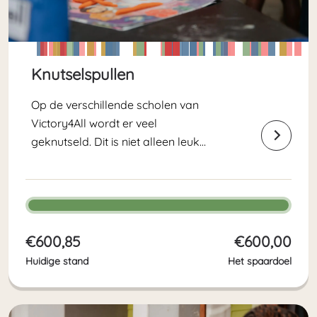
Knutselspullen
Op de verschillende scholen van
Victory4All wordt er veel
geknutseld. Dit is niet alleen leuk
tijdverdrijf; het draagt bij aan de
cognitieve, motorische en sociale
ontwikkeling van kinderen. Dit
spaardoel helpt ons om de
voorraad knutselspullen weer aan
€600,85
€600,00
te vullen...
Huidige stand
Het spaardoel