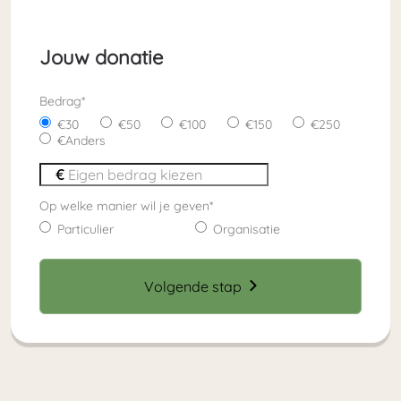
Jouw donatie
Bedrag
*
30
50
100
150
250
Anders
Op welke manier wil je geven
*
Particulier
Organisatie
Volgende stap