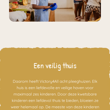
Een veilig thuis
Daarom heeft Victory4All acht pleeghuizen. Elk
huis is een liefdevolle en veilige haven voor
maximaal zes kinderen. Door deze kwetsbare
kinderen een liefdevol thuis te bieden, bloeien ze
weer helemaal op. De meeste van deze kinderen