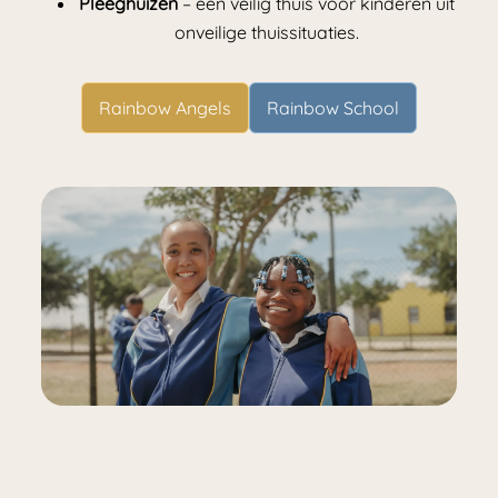
Pleeghuizen
– een veilig thuis voor kinderen uit
onveilige thuissituaties.
Rainbow Angels
Rainbow School