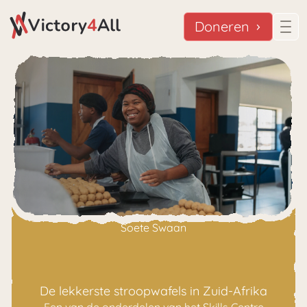
Doneren
Soete Swaan
De lekkerste stroopwafels in Zuid-Afrika
Een van de onderdelen van het Skills Centre