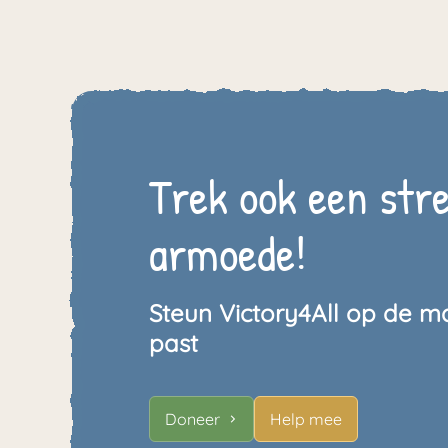
Trek ook een str
armoede!
Steun Victory4All op de ma
past
Doneer
Help mee