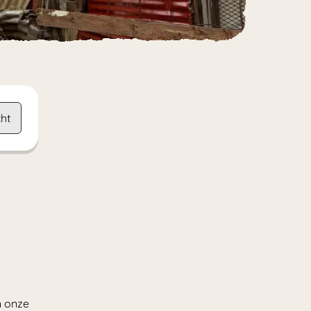
ht
n onze