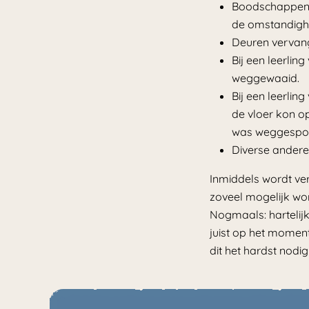
Boodschappen e
de omstandigh
Deuren vervang
Bij een leerlin
weggewaaid.
Bij een leerlin
de vloer kon o
was weggespo
Diverse andere
Inmiddels wordt ve
zoveel mogelijk won
Nogmaals: hartelij
juist op het momen
dit het hardst nodi