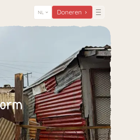
Doneren
NL
torm