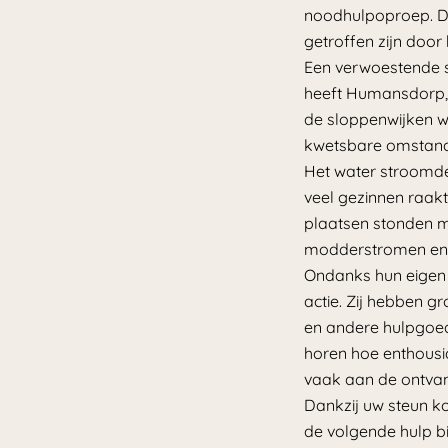
noodhulpoproep. Da
getroffen zijn door
Een verwoestende s
heeft Humansdorp, 
de sloppenwijken we
kwetsbare omstand
Het water stroomde 
veel gezinnen raa
plaatsen stonden m
modderstromen en r
Ondanks hun eigen m
actie. Zij hebben 
en andere hulpgoed
horen hoe enthousi
vaak aan de ontvang
Dankzij uw steun k
de volgende hulp b