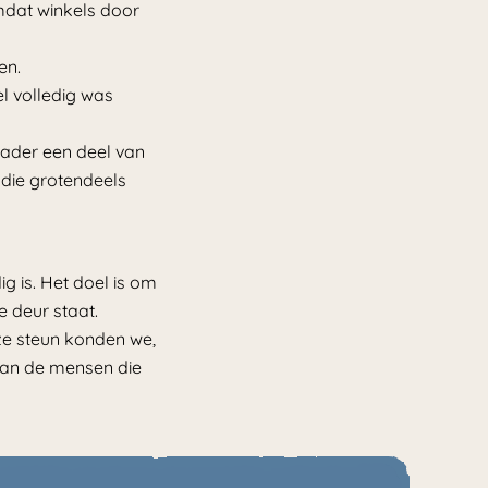
mdat winkels door
en.
el volledig was
 vader een deel van
die grotendeels
 is. Het doel is om
 deur staat.
ze steun konden we,
aan de mensen die