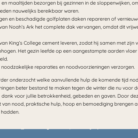
n maaltijden bezorgen bij gezinnen in de sloppenwijken, o
eden nauwelijks bereikbaar waren.
en en beschadigde golfplaten daken repareren of vernieuw
g van Noah’s Ark het complete dak vervangen, omdat dit vrijw
g van King’s College cement leveren, zodat hij samen met zijn
phogen. Het gezin leefde op een aangestampte aarden vloer 
eld.
 noodzakelijke reparaties en noodvoorzieningen verzorgen.
rder onderzocht welke aanvullende hulp de komende tijd nodig
ingen beter bestand te maken tegen de winter die nu voor de
k dank voor jullie betrokkenheid, gebeden en gaven. Door de
t van nood, praktische hulp, hoop en bemoediging brengen 
g hadden.