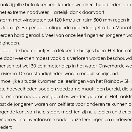
nkzij jullie betrokkenheid konden we direct hulp bieden aan
 het extreme noodweer. Hartelijk dank daarvoor!
torm met windstoten tot 120 km/u en ruim 300 mm regen in 
Jeffrey’s Bay en de omliggende gebieden getroffen. Voora
rden hard geraakt. Veel van onze leerlingen en jongeren won
igheden.
door de houten hutjes en lekkende huisjes heen. Het toch al
kte doorweekt en moest vaak als verloren worden beschouw
ensen tot wel 30 centimeter diep in het water. Onverharde w
ivieren. De omstandigheden waren ronduit schrijnend.
oeilijke situatie kwamen de leerlingen van het Rainbow Skills
grote hoeveelheden soep en voedzame maaltijden bereid, di
eren naar noodopvanglocaties werden gebracht. Het raakte
ast de jongeren waren om zelf iets voor anderen te kunnen b
ende kant van hulp staan, mochten zij nu uitdelen en dienen
onden wij na inventarisatie onder onze leerlingen en medewe
ieden: